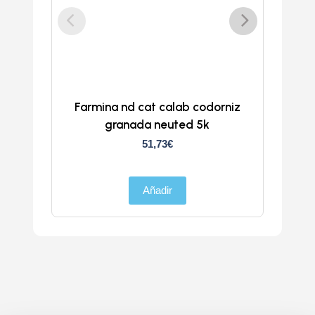
Farmina nd cat calab codorniz
ND
granada neuted 5k
51,73
€
Añadir