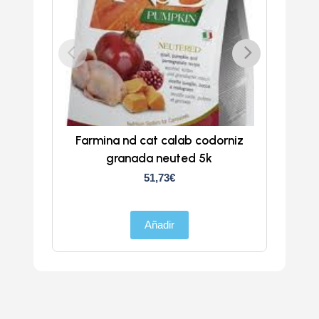
Farmina nd cat calab codorniz
ND
granada neuted 5k
51,73
€
Añadir