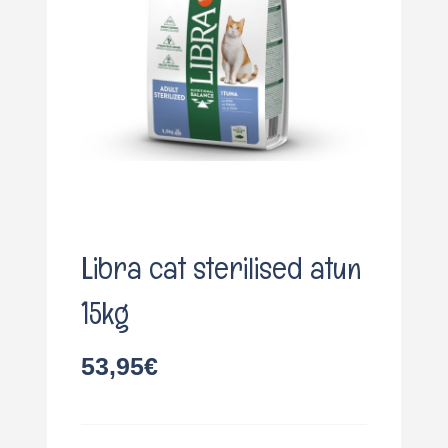
o
Libra cat sterilised atun
15kg
53,95
€