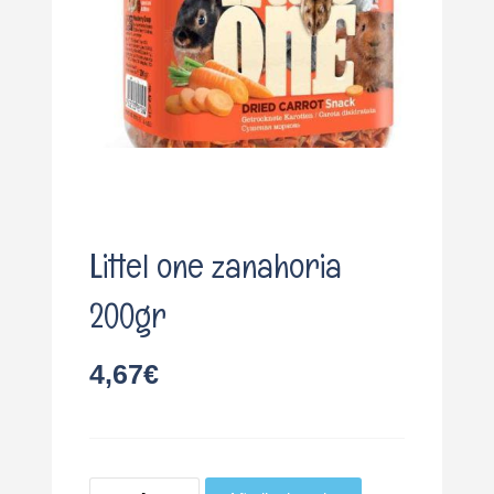
o
Littel one zanahoria
200gr
4,67
€