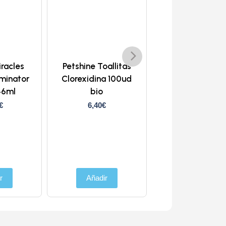
iracles
Petshine Toallitas
Artero Peine m
iminator
Clorexidina 100ud
lagrimales nat
46ml
bio
collection
€
6,40
€
7,15
€
Añadir
r
Añadir