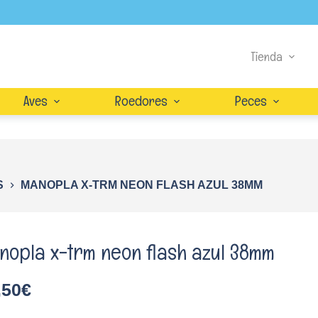
Tienda
Aves
Roedores
Peces
S
MANOPLA X-TRM NEON FLASH AZUL 38MM
nopla x-trm neon flash azul 38mm
,50
€