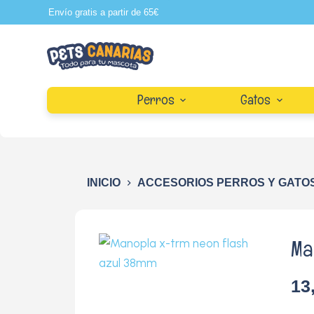
Envío gratis a partir de 65€
S
a
l
t
a
Perros
Gatos
r
a
l
c
INICIO
ACCESORIOS PERROS Y GATO
o
n
t
Ma
e
n
13
i
d