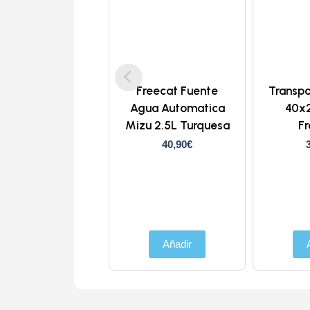
Freecat Fuente
Transpo
Agua Automatica
40x
Mizu 2.5L Turquesa
F
40,90
€
Añadir