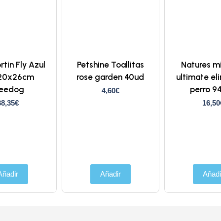
rtin Fly Azul
Petshine Toallitas
Natures m
20x26cm
rose garden 40ud
ultimate el
reedog
perro 9
4,60
€
38,35
€
16,50
Añadir
Añadir
Añadi