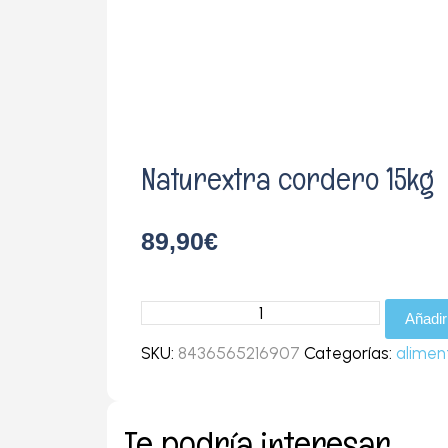
Naturextra cordero 15kg
89,90
€
Naturextra
Añadir 
cordero
SKU:
8436565216907
Categorías:
alimen
15kg
cantidad
Te podría interesar