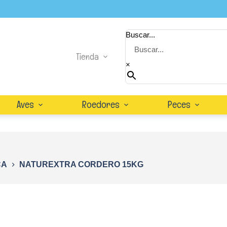
Buscar...
Tienda
×
Aves
Roedores
Peces
CA
NATUREXTRA CORDERO 15KG