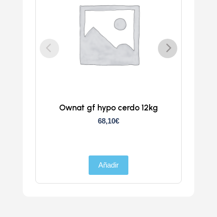
Ownat gf hypo cerdo 12kg
Atlan
68,10
€
Añadir