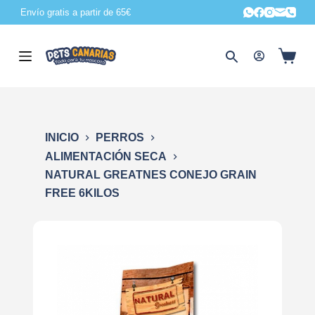
Envío gratis a partir de 65€
S
a
l
t
a
r
a
INICIO
PERROS
l
ALIMENTACIÓN SECA
c
NATURAL GREATNES CONEJO GRAIN
o
FREE 6KILOS
n
t
e
n
i
d