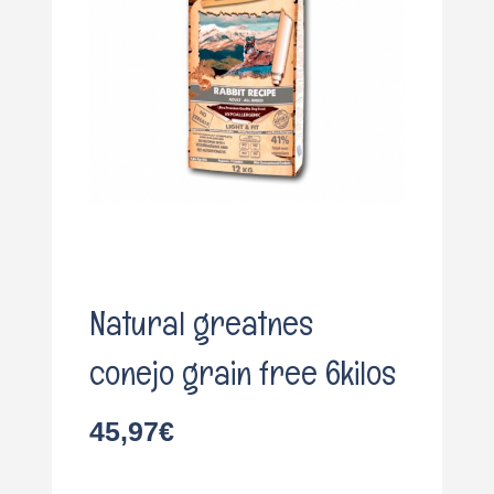
o
Natural greatnes
conejo grain free 6kilos
45,97
€