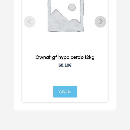
Ownat gf hypo cerdo 12kg
Atlan
68,10
€
Añadir