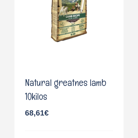
o
Natural greatnes lamb
10kilos
68,61
€