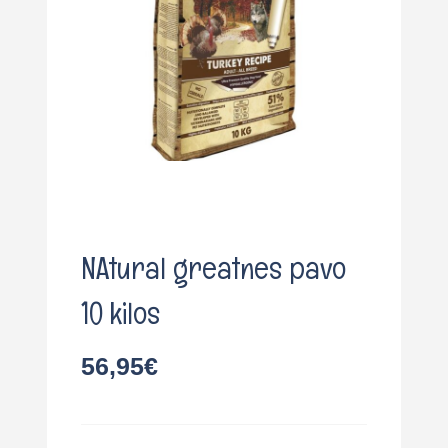
o
NAtural greatnes pavo
10 kilos
56,95
€