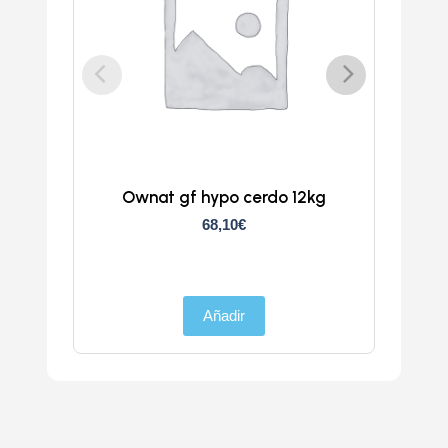
Ownat gf hypo cerdo 12kg
Atlan
68,10
€
Añadir