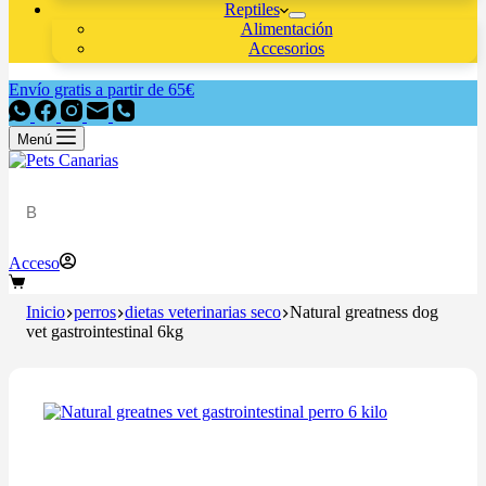
Reptiles
Alimentación
Accesorios
Envío gratis a partir de 65€
Menú
Acceso
Inicio
perros
dietas veterinarias seco
Natural greatness dog
vet gastrointestinal 6kg