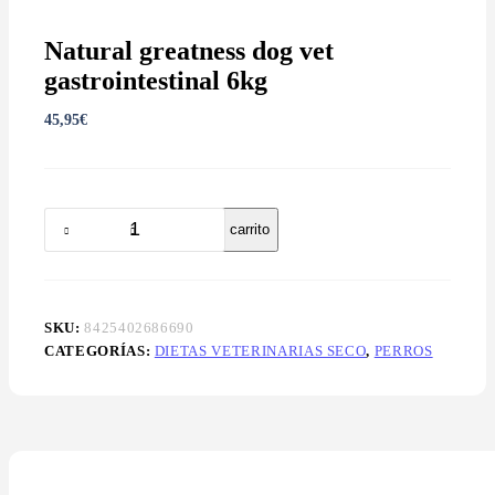
Natural greatness dog vet
gastrointestinal 6kg
45,95
€
Natural
Añadir al carrito
greatness
dog
vet
gastrointestinal
6kg
SKU:
8425402686690
cantidad
CATEGORÍAS:
DIETAS VETERINARIAS SECO
,
PERROS