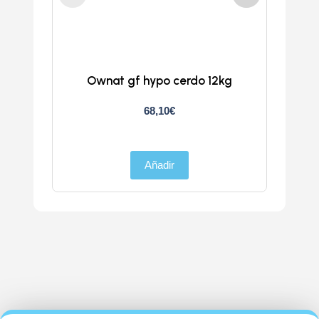
Ownat gf hypo cerdo 12kg
Atlan
68,10
€
Añadir