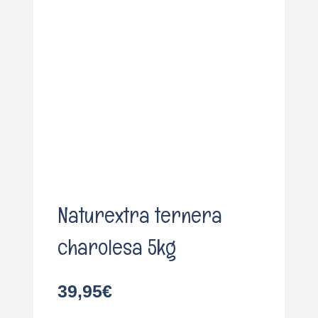
o
Naturextra ternera
charolesa 5kg
39,95
€