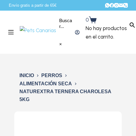
Envío gratis a partir de 65€
S
a
0
Busca
l
r...
No hay productos
t
en el carrito.
a
×
r
a
l
c
INICIO
PERROS
o
ALIMENTACIÓN SECA
NATUREXTRA TERNERA CHAROLESA
n
5KG
t
e
n
i
d