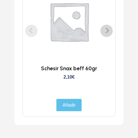
Schesir Snax beff 60gr
Sches
2,10
€
Añadir