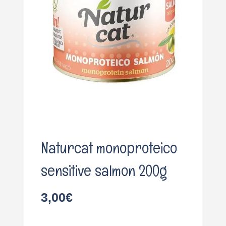
o
Naturcat monoproteico
sensitive salmon 200g
3,00
€