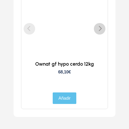
Ownat gf hypo cerdo 12kg
Atlan
68,10
€
Añadir