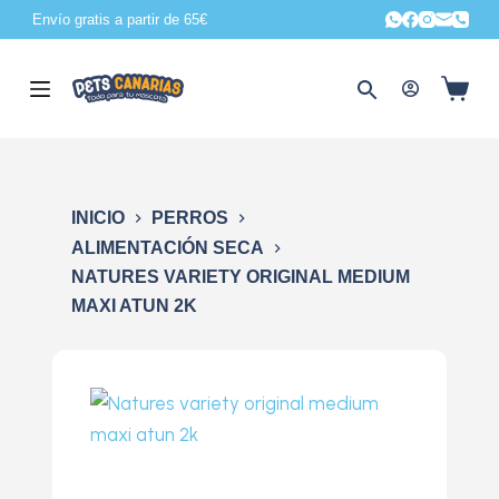
Envío gratis a partir de 65€
S
a
l
t
a
r
a
INICIO
PERROS
l
ALIMENTACIÓN SECA
c
NATURES VARIETY ORIGINAL MEDIUM
o
MAXI ATUN 2K
n
t
e
n
i
d