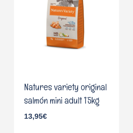
o
Natures variety original
salmón mini adult 1’5kg
13,95
€