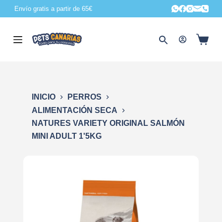
Envío gratis a partir de 65€
S
a
l
t
a
r
a
INICIO
PERROS
l
ALIMENTACIÓN SECA
c
NATURES VARIETY ORIGINAL SALMÓN
o
MINI ADULT 1'5KG
n
t
e
n
i
d