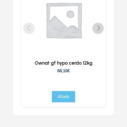
Ownat gf hypo cerdo 12kg
Atlan
68,10
€
Añadir