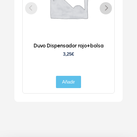
Duvo Dispensador rojo+bolsa
D
3,25
€
Añadir