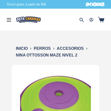
Envío gratis a partir de 65€
S
a
l
t
a
r
a
INICIO
PERROS
ACCESORIOS
l
NINA OTTOSSON MAZE NIVEL 2
c
o
n
t
e
n
i
d