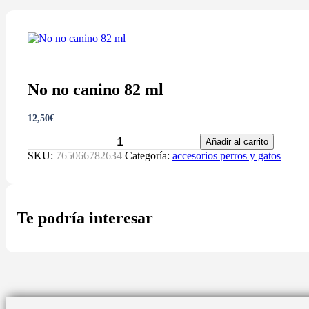
No no canino 82 ml
12,50
€
No
Añadir al carrito
no
SKU:
765066782634
Categoría:
accesorios perros y gatos
canino
82
ml
cantidad
Te podría interesar