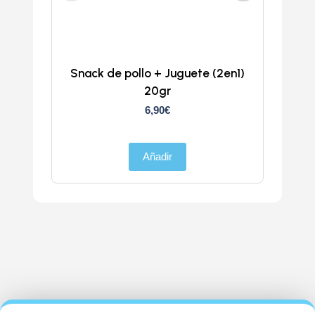
Snack de pollo + Juguete (2en1)
Doka
20gr
6,90
€
Añadir