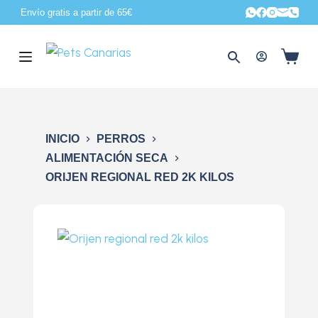
Envío gratis a partir de 65€
S
a
l
t
a
r
a
INICIO
PERROS
l
ALIMENTACIÓN SECA
c
ORIJEN REGIONAL RED 2K KILOS
o
n
t
e
n
i
d