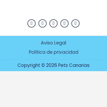
Aviso Legal
Política de privacidad
Copyright © 2026 Pets Canarias
Utilizamos cookies para ofrecerte la mejor experiencia en
nuestra web.
Puedes aprender más sobre qué cookies utilizamos o
desactivarlas en los
ajustes
.