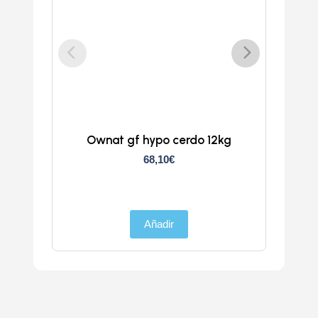
Ownat gf hypo cerdo 12kg
Atlan
68,10
€
Añadir