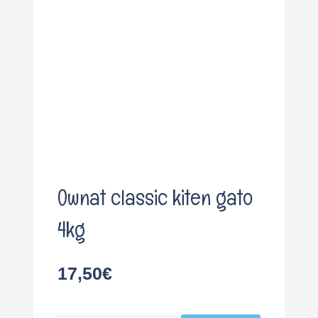
o
Ownat classic kiten gato
4kg
17,50
€