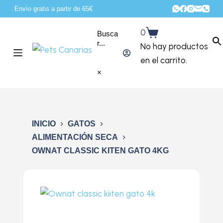
Envío gratis a partir de 65€
S
a
0
Busca
l
r...
No hay productos
t
en el carrito.
a
×
r
a
l
c
INICIO
GATOS
o
ALIMENTACIÓN SECA
OWNAT CLASSIC KITEN GATO 4KG
n
t
e
n
i
d