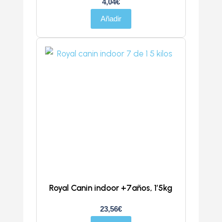
4,04
€
Añadir
Royal Canin indoor +7años, 1’5kg
23,56
€