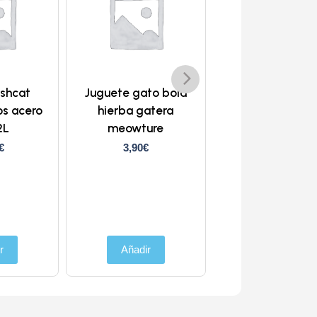
eshcat
Juguete gato bola
Gloria Freshc
os acero
hierba gatera
Filtro recamb
2L
meowture
fuente FN410 4
€
3,90
€
18,10
€
Añadir
r
Añadir