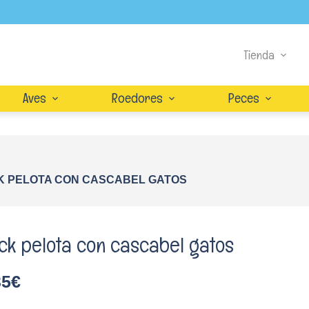
Tienda
Aves
Roedores
Peces
K PELOTA CON CASCABEL GATOS
ck pelota con cascabel gatos
35
€