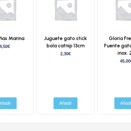
ñas Marina
Juguete gato stick
Gloria Fr
bola catnip 13cm
Fuente gat
4,50
€
inox. 
2,30
€
45,00
Añadir
Añadir
Añadi