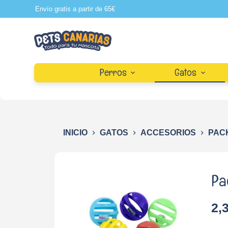
Envío gratis a partir de 65€
S
a
l
t
a
Perros
Gatos
r
a
l
c
INICIO
GATOS
ACCESORIOS
PAC
o
n
t
Pa
e
n
2,
i
d