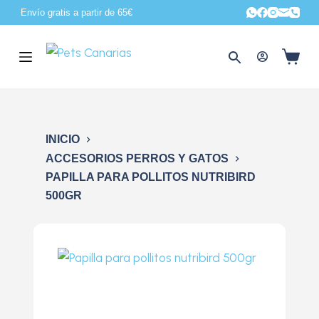
Envío gratis a partir de 65€
S
a
l
t
a
r
a
INICIO
l
ACCESORIOS PERROS Y GATOS
c
PAPILLA PARA POLLITOS NUTRIBIRD
o
500GR
n
t
e
n
i
d