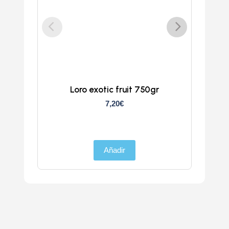
Loro exotic fruit 750gr
Z
7,20
€
Añadir