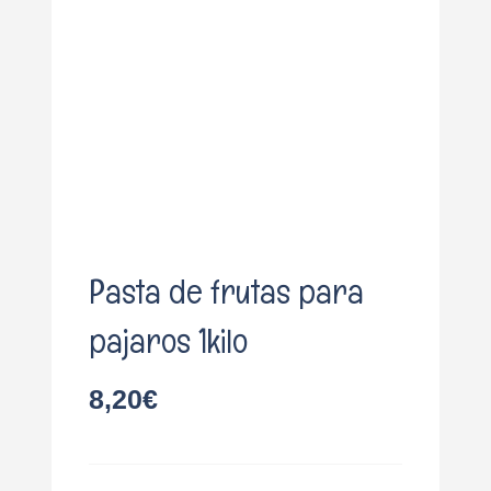
o
Pasta de frutas para
pajaros 1kilo
8,20
€