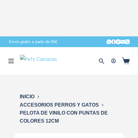
S
a
l
t
a
Envío gratis a partir de 65€
r
a
l
c
o
n
INICIO
t
ACCESORIOS PERROS Y GATOS
e
PELOTA DE VINILO CON PUNTAS DE
n
COLORES 12CM
i
d