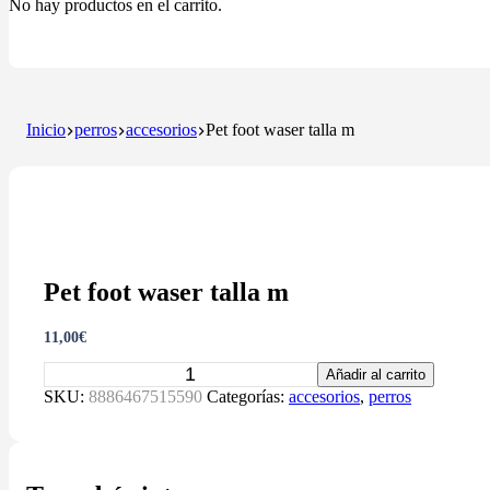
No hay productos en el carrito.
Inicio
perros
accesorios
Pet foot waser talla m
Pet foot waser talla m
11,00
€
Pet
Añadir al carrito
foot
SKU:
8886467515590
Categorías:
accesorios
,
perros
waser
talla
m
cantidad