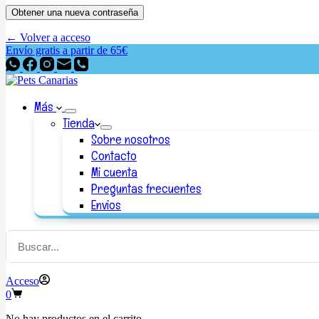
Obtener una nueva contraseña
← Volver a acceso
Envío gratis a partir de 65€
Más
Tienda
Sobre nosotros
Contacto
Mi cuenta
Preguntas frecuentes
Envios
Acceso
0
No hay productos en el carrito.