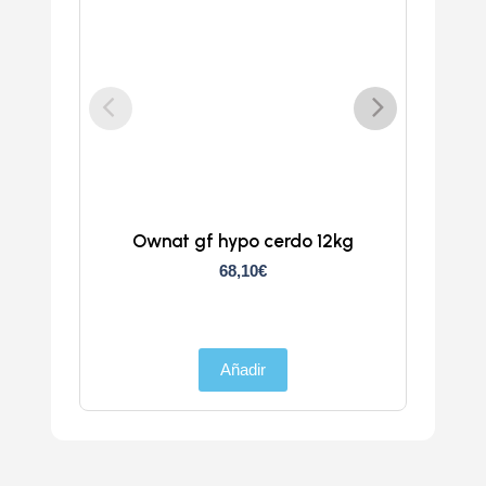
Ownat gf hypo cerdo 12kg
Atlan
68,10
€
Añadir