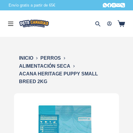
Envío gratis a partir de 65€
S
a
l
t
a
r
a
INICIO
PERROS
l
ALIMENTACIÓN SECA
c
ACANA HERITAGE PUPPY SMALL
o
BREED 2KG
n
t
e
n
i
d