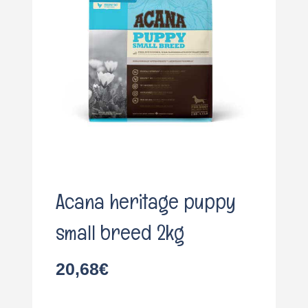
o
Acana heritage puppy
small breed 2kg
20,68
€