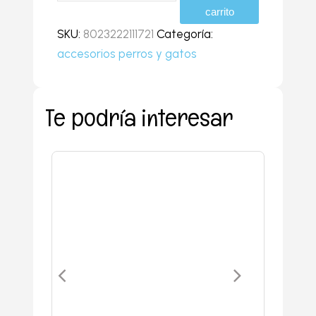
de
carrito
viaje
SKU:
8023222111721
Categoría:
de
accesorios perros y gatos
silicona
1000ml
cantidad
Te podría interesar