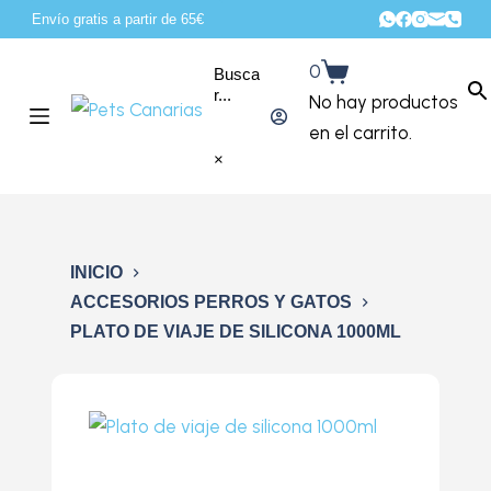
Envío gratis a partir de 65€
S
a
0
Busca
l
r...
No hay productos
t
en el carrito.
a
×
r
a
l
c
INICIO
o
ACCESORIOS PERROS Y GATOS
PLATO DE VIAJE DE SILICONA 1000ML
n
t
e
n
i
d