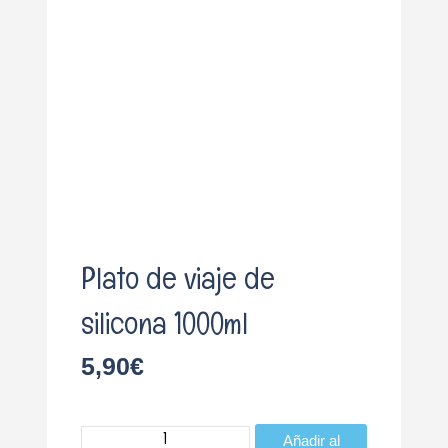
o
Plato de viaje de
silicona 1000ml
5,90
€
Plato
Añadir al