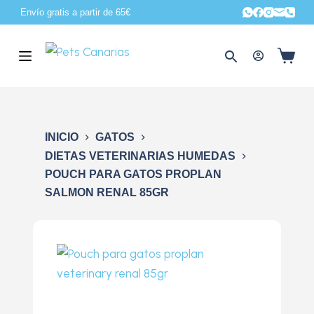
Envío gratis a partir de 65€
S
a
l
t
a
r
a
INICIO
GATOS
l
DIETAS VETERINARIAS HUMEDAS
c
POUCH PARA GATOS PROPLAN
o
SALMON RENAL 85GR
n
t
e
n
i
d