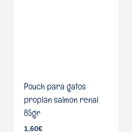
o
Pouch para gatos
proplan salmon renal
85gr
1,60
€