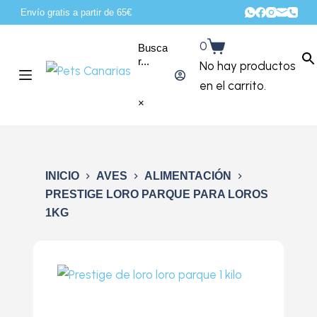
Envío gratis a partir de 65€
S
a
0
Busca
l
r...
No hay productos
t
en el carrito.
a
×
r
a
l
c
INICIO
AVES
ALIMENTACIÓN
o
PRESTIGE LORO PARQUE PARA LOROS
1KG
n
t
e
n
i
d