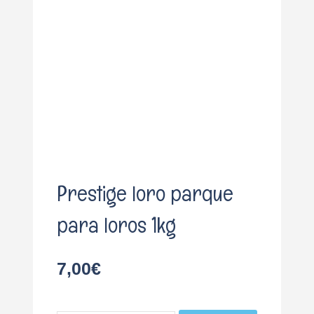
o
Prestige loro parque
para loros 1kg
7,00
€