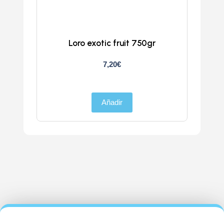
Loro exotic fruit 750gr
Z
7,20
€
Añadir