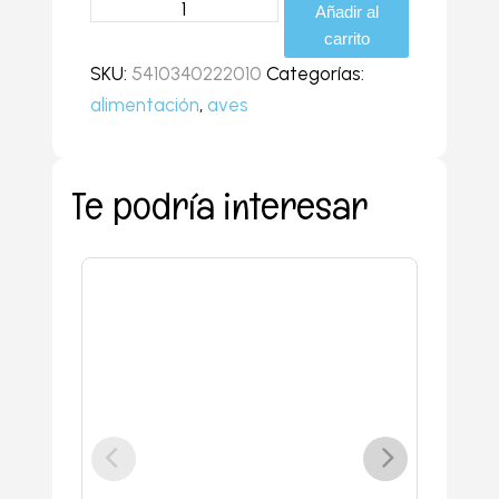
Prestige
Añadir al
loro
carrito
parque
SKU:
5410340222010
Categorías:
para
alimentación
,
aves
loros
1kg
cantidad
Te podría interesar