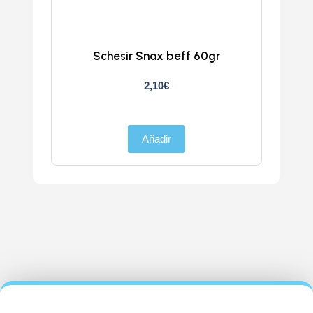
Schesir Snax beff 60gr
Sches
2,10
€
Añadir