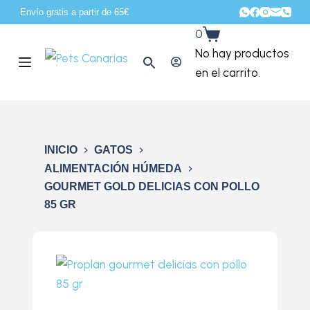
Envío gratis a partir de 65€
S
0
a
No hay productos
l
en el carrito.
t
a
r
a
INICIO
GATOS
l
ALIMENTACIÓN HÚMEDA
c
GOURMET GOLD DELICIAS CON POLLO
o
85 GR
n
t
e
n
i
d