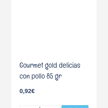
o
Gourmet gold delicias
con pollo 85 gr
0,92
€
Gourmet