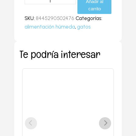
Añadir al
gold
carrito
delicias
SKU:
8445290502476
Categorías:
con
alimentación húmeda
,
gatos
pollo
85
gr
Te podría interesar
cantidad