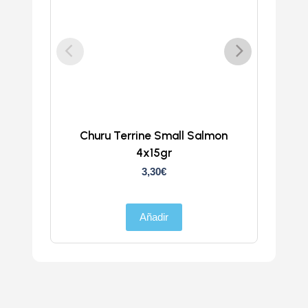
Churu Terrine Small Salmon
Fide
4x15gr
3,30
€
Añadir