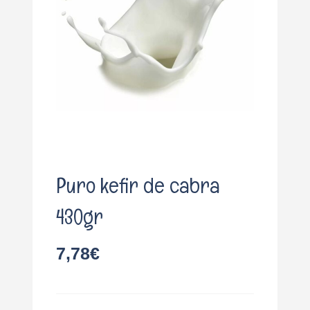
o
Puro kefir de cabra
430gr
7,78
€