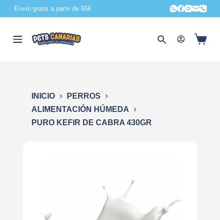
Envío gratis a partir de 65€
S
a
l
t
a
r
a
INICIO
PERROS
l
ALIMENTACIÓN HÚMEDA
c
PURO KEFIR DE CABRA 430GR
o
n
t
e
n
i
d