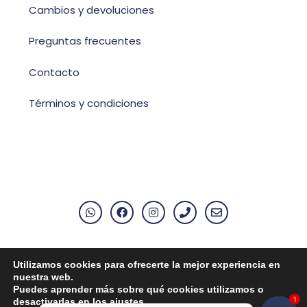
Cambios y devoluciones
Preguntas frecuentes
Contacto
Términos y condiciones
Utilizamos cookies para ofrecerte la mejor experiencia en
Aviso Legal
nuestra web.
Puedes aprender más sobre qué cookies utilizamos o
Política de privacidad
1
desactivarlas en los
ajustes
.