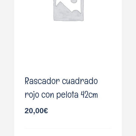
o
Rascador cuadrado
rojo con pelota 42cm
20,00
€