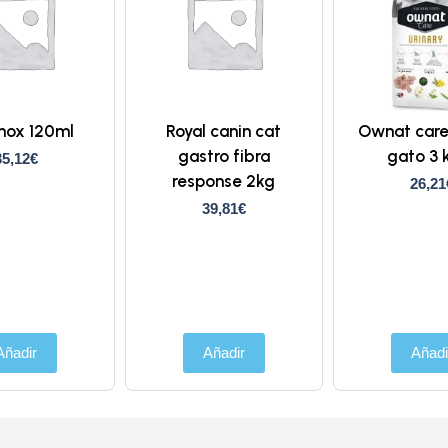
nox 120ml
Royal canin cat
Ownat care
gastro fibra
gato 3 k
35,12
€
response 2kg
26,21
39,81
€
Añadir
Añadir
Añadi