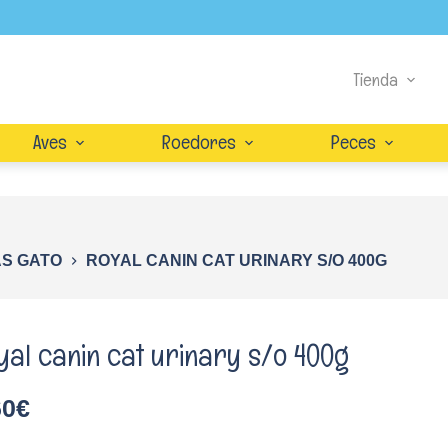
Tienda
Aves
Roedores
Peces
AS GATO
ROYAL CANIN CAT URINARY S/O 400G
yal canin cat urinary s/o 400g
60
€