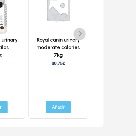
 urinary
Royal canin urinary
Natural great
ilos
moderate calories
obesity control
7kg
1.5kilos
€
80,75
€
21,95
€
Añadir
r
Añadir