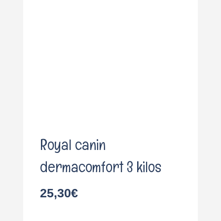
o
Royal canin
dermacomfort 3 kilos
25,30
€