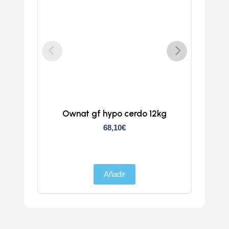
Ownat gf hypo cerdo 12kg
Atlan
68,10
€
Añadir