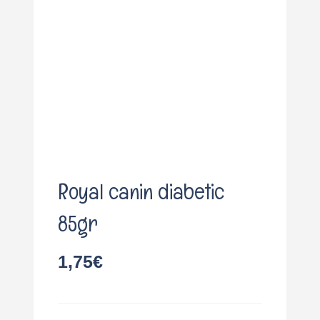
o
Royal canin diabetic
85gr
1,75
€