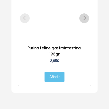
Purina feline gastrointestinal
195gr
ga
2,95
€
Añadir