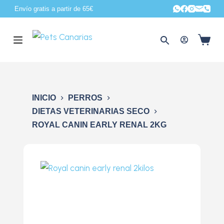
Envío gratis a partir de 65€
S
a
l
t
a
r
a
INICIO
PERROS
l
DIETAS VETERINARIAS SECO
c
ROYAL CANIN EARLY RENAL 2KG
o
n
t
e
n
i
d