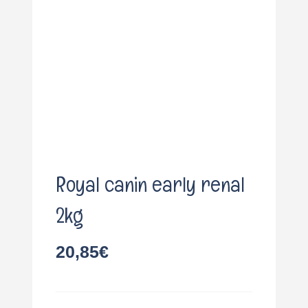
o
Royal canin early renal
2kg
20,85
€