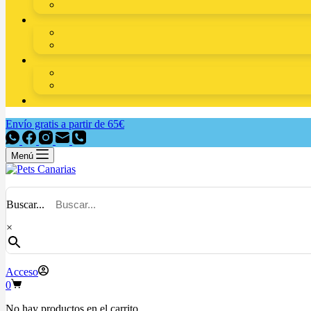
Envío gratis a partir de 65€
Menú
Buscar...
×
Acceso
0
No hay productos en el carrito.