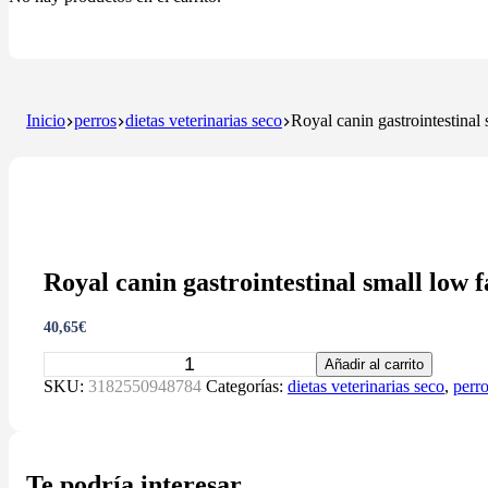
Inicio
perros
dietas veterinarias seco
Royal canin gastrointestinal 
Royal canin gastrointestinal small low f
40,65
€
Royal
Añadir al carrito
canin
SKU:
3182550948784
Categorías:
dietas veterinarias seco
,
perr
gastrointestinal
small
low
fat
3'5kg
Te podría interesar