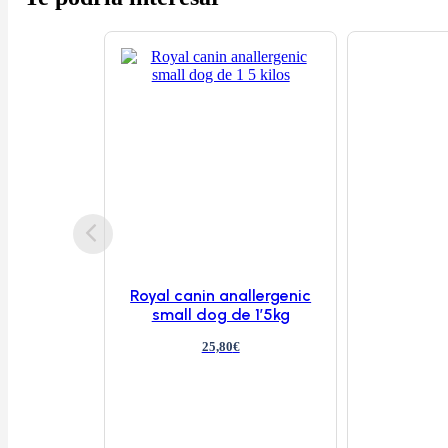
cantidad
Royal canin anallergenic
small dog de 1’5kg
25,80
€