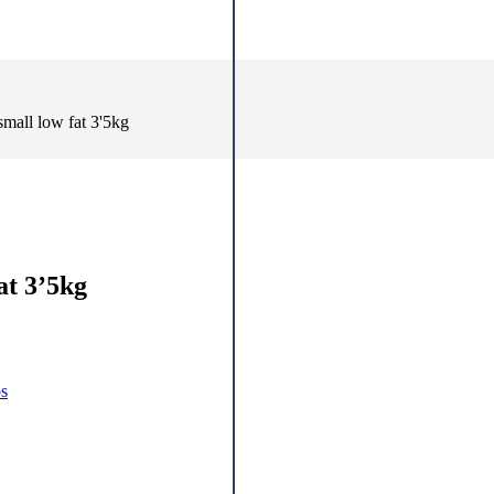
small low fat 3'5kg
at 3’5kg
os