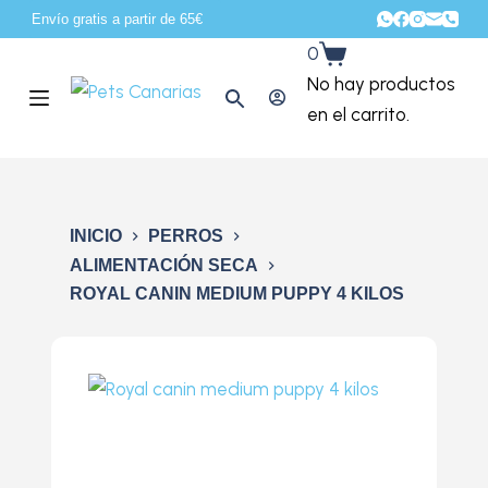
Envío gratis a partir de 65€
S
0
a
No hay productos
l
en el carrito.
t
a
r
a
INICIO
PERROS
l
ALIMENTACIÓN SECA
c
ROYAL CANIN MEDIUM PUPPY 4 KILOS
o
n
t
e
n
i
d