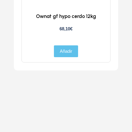
Ownat gf hypo cerdo 12kg
Atlan
68,10
€
Añadir