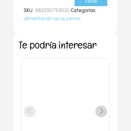
carrito
medium
SKU:
3182550793032
Categorías:
puppy
alimentación seca
,
perros
4
kilos
cantidad
Te podría interesar