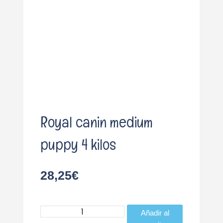
o
Royal canin medium
puppy 4 kilos
28,25
€
Royal
Añadir al
canin