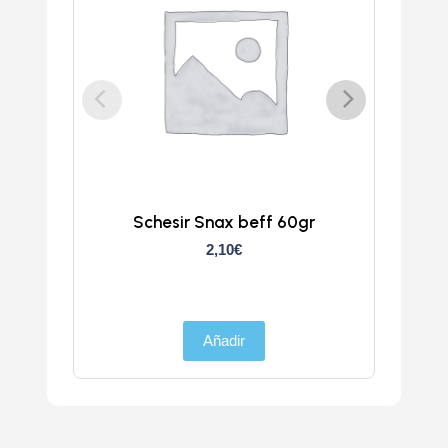
Schesir Snax beff 60gr
Sches
2,10
€
Añadir