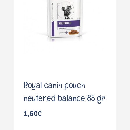
o
Royal canin pouch
neutered balance 85 gr
1,60
€