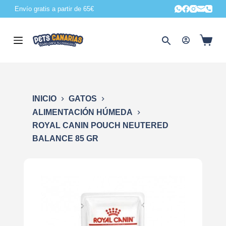
Envío gratis a partir de 65€
S
a
l
t
a
r
a
INICIO
GATOS
l
ALIMENTACIÓN HÚMEDA
c
ROYAL CANIN POUCH NEUTERED
o
BALANCE 85 GR
n
t
e
n
i
d