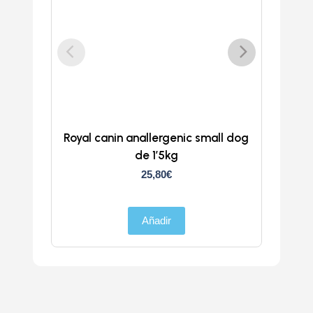
Royal canin anallergenic small dog
Na
de 1’5kg
25,80
€
Añadir