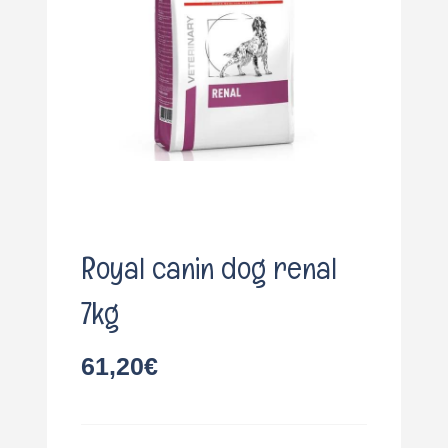
o
Royal canin dog renal
7kg
61,20
€