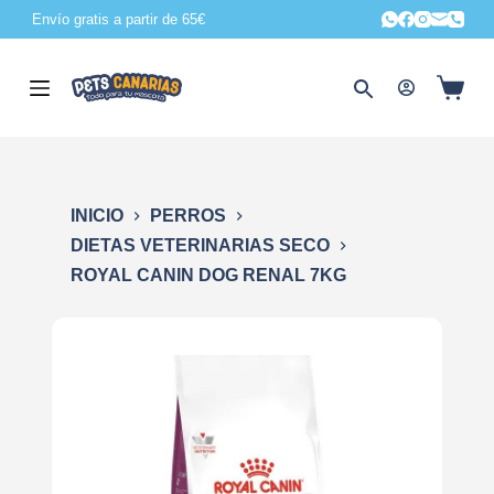
Envío gratis a partir de 65€
S
a
l
t
a
r
a
INICIO
PERROS
l
DIETAS VETERINARIAS SECO
c
ROYAL CANIN DOG RENAL 7KG
o
n
t
e
n
i
d