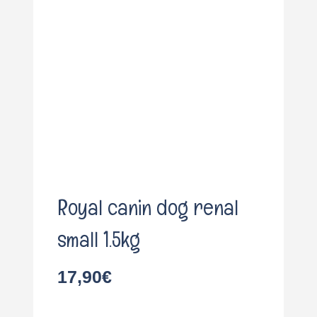
o
Royal canin dog renal
small 1.5kg
17,90
€