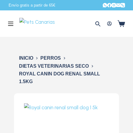
Envío gratis a partir de 65€
S
a
l
t
a
r
a
INICIO
PERROS
l
DIETAS VETERINARIAS SECO
c
ROYAL CANIN DOG RENAL SMALL
o
1.5KG
n
t
e
n
i
d