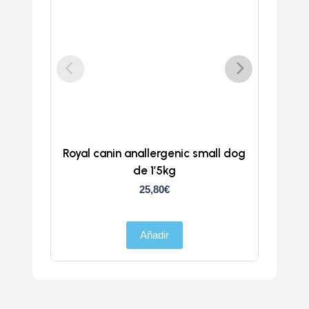
Royal canin anallergenic small dog
Na
de 1’5kg
25,80
€
Añadir