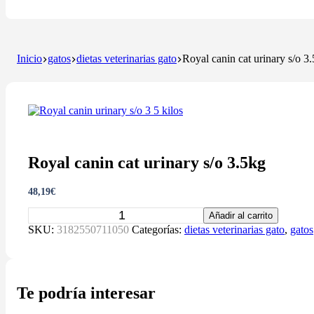
Inicio
gatos
dietas veterinarias gato
Royal canin cat urinary s/o 3
Royal canin cat urinary s/o 3.5kg
48,19
€
Royal
Añadir al carrito
canin
SKU:
3182550711050
Categorías:
dietas veterinarias gato
,
gatos
cat
urinary
s/o
3.5kg
cantidad
Te podría interesar