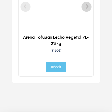
Arena TofuSan Lecho Vegetal 7L-
Volc
2’5kg
7,50
€
Añadir