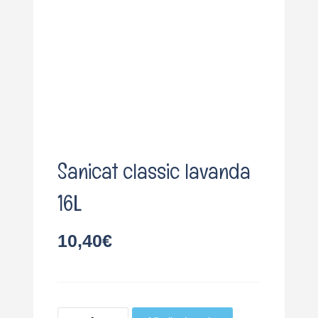
o
Sanicat classic lavanda
16L
10,40
€