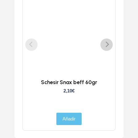
Schesir Snax beff 60gr
Sches
2,10
€
Añadir