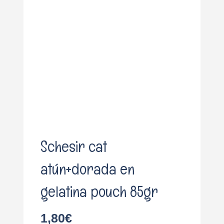
o
Schesir cat
atún+dorada en
gelatina pouch 85gr
1,80
€