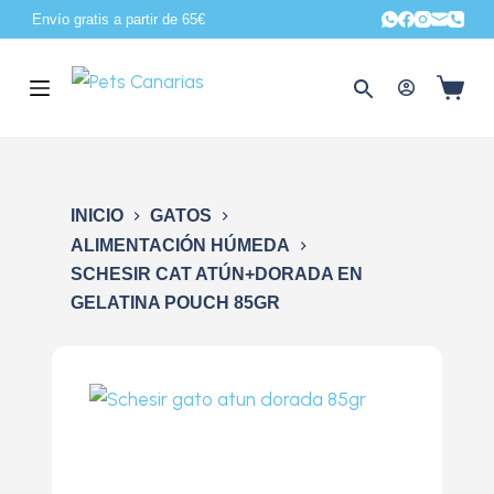
Envío gratis a partir de 65€
S
a
l
t
a
r
a
INICIO
GATOS
l
ALIMENTACIÓN HÚMEDA
c
SCHESIR CAT ATÚN+DORADA EN
o
GELATINA POUCH 85GR
n
t
e
n
i
d