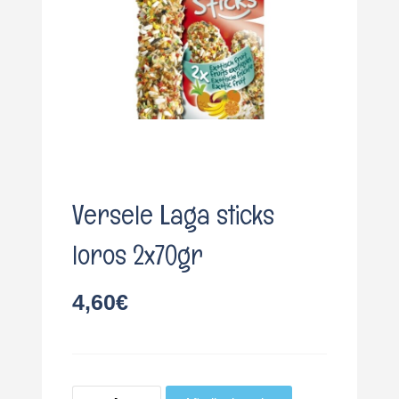
o
Versele Laga sticks
loros 2x70gr
4,60
€