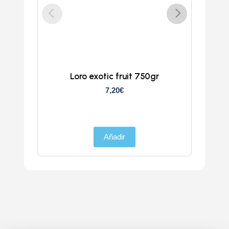
Loro exotic fruit 750gr
Z
7,20
€
Añadir