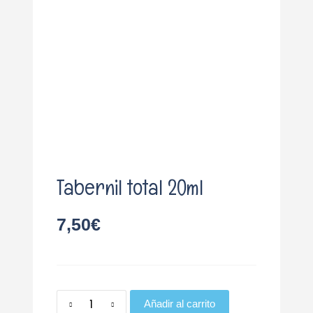
o
Tabernil total 20ml
7,50
€
Añadir al carrito