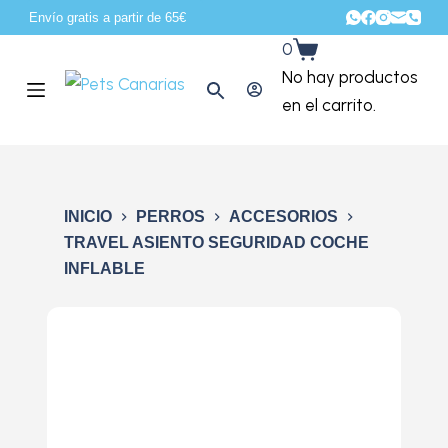
Envío gratis a partir de 65€
S
0
a
No hay productos
l
en el carrito.
t
a
r
a
INICIO
PERROS
ACCESORIOS
l
TRAVEL ASIENTO SEGURIDAD COCHE
c
INFLABLE
o
n
t
e
n
i
d