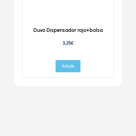
Duvo Dispensador rojo+bolsa
D
3,25
€
Añadir