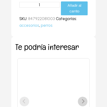
Travel
Añadir al
asiento
carrito
seguridad
SKU:
847922081003
Categorías:
coche
accesorios
,
perros
inflable
cantidad
Te podría interesar