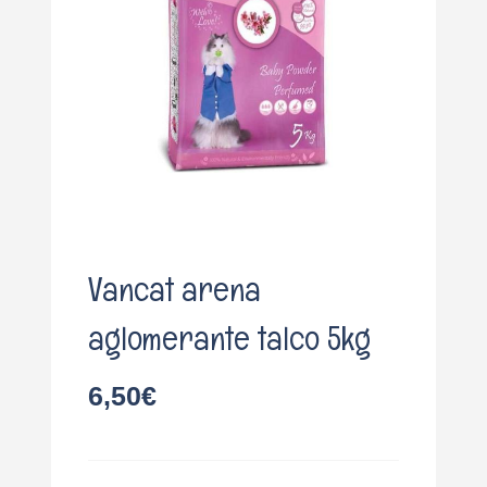
o
Vancat arena
aglomerante talco 5kg
6,50
€