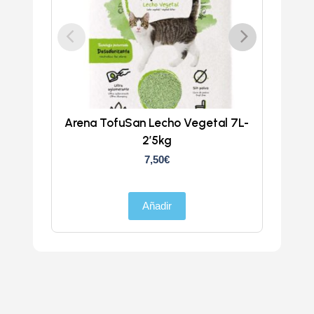
Arena TofuSan Lecho Vegetal 7L-
Volc
2’5kg
7,50
€
Añadir