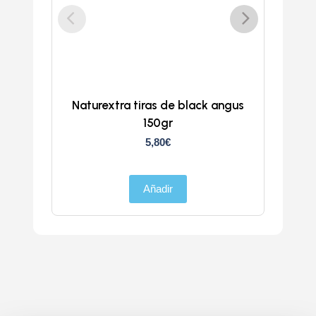
Naturextra tiras de black angus
Doka
150gr
5,80
€
Añadir