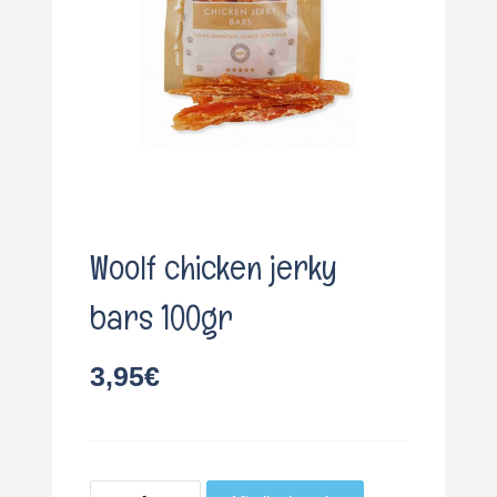
o
Woolf chicken jerky
bars 100gr
3,95
€