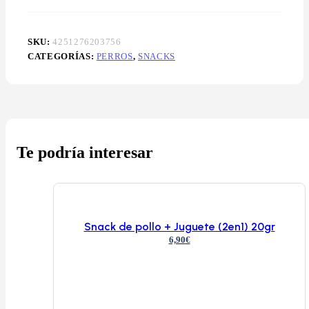
SKU:
4251276203756
CATEGORÍAS:
PERROS
,
SNACKS
Te podría interesar
Snack de pollo + Juguete (2en1) 20gr
6,90
€