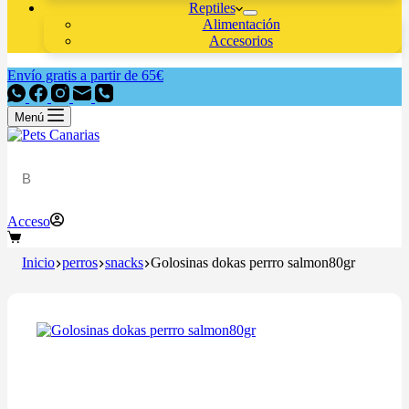
Reptiles
Alimentación
Accesorios
Envío gratis a partir de 65€
Menú
Acceso
Inicio
perros
snacks
Golosinas dokas perrro salmon80gr