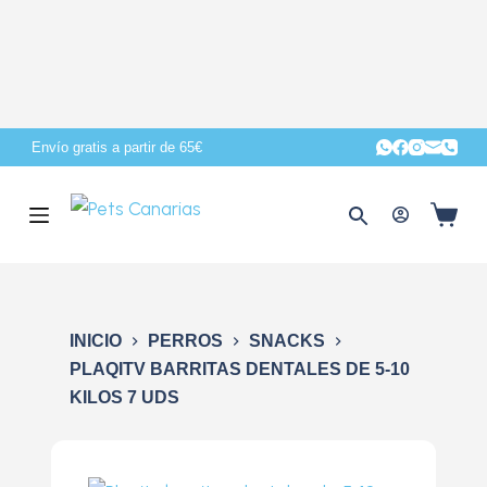
S
a
l
t
a
Envío gratis a partir de 65€
r
a
l
c
o
n
INICIO
PERROS
SNACKS
t
PLAQITV BARRITAS DENTALES DE 5-10
e
KILOS 7 UDS
n
i
d