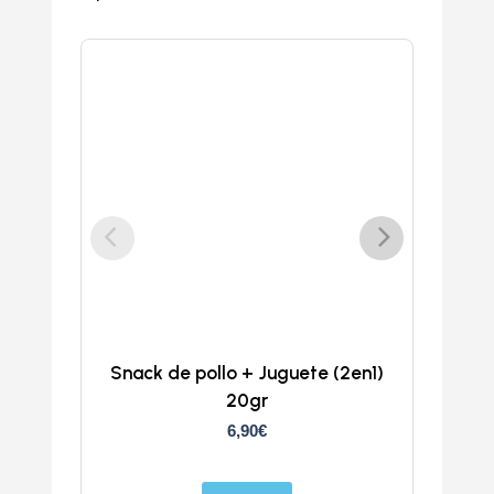
Snack de pollo + Juguete (2en1)
Doka
20gr
6,90
€