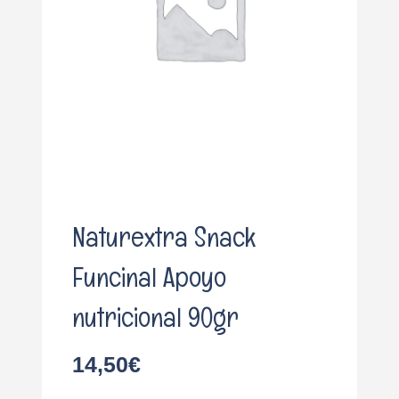
o
Naturextra Snack
Funcinal Apoyo
nutricional 90gr
14,50
€