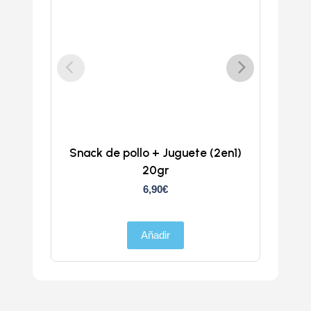
Snack de pollo + Juguete (2en1)
Doka
20gr
6,90
€
Añadir